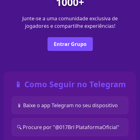
1000+
Junte-se a uma comunidade exclusiva de
jogadores e compartilhe experiências!
Entrar Grupo
📱 Como Seguir no Telegram
📱 Baixe o app Telegram no seu dispositivo
🔍 Procure por "@017Brl PlataformaOficial"