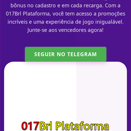
bônus no cadastro e em cada recarga. Com a
017Brl Plataforma, você tem acesso a promoções
incríveis e uma experiência de jogo inigualável.
Junte-se aos vencedores agora!
SEGUIR NO TELEGRAM