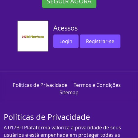
SEGUIR AGORA
Acessos
Login
Registrar-se
Políticas de Privacidade
Termos e Condições
Sitemap
Políticas de Privacidade
A 017Brl Plataforma valoriza a privacidade de seus
usuários e está empenhada em proteger todas as