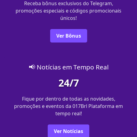
Receba bônus exclusivos do Telegram,
promoções especiais e códigos promocionais
únicos!
Ver Bônus
📢 Notícias em Tempo Real
24/7
Fique por dentro de todas as novidades,
promoções e eventos da 017Brl Plataforma em
tempo real!
Ver Notícias