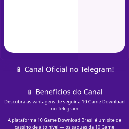
📱 Canal Oficial no Telegram!
📱 Benefícios do Canal
Descubra as vantagens de seguir a 10 Game Download
no Telegram
A plataforma 10 Game Download Brasil é um site de
cassino de alto nível — os saques da 10 Game