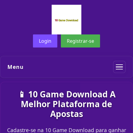
Login
Registrar-se
Menu
📱 10 Game Download A
Melhor Plataforma de
Apostas
Cadastre-se na 10 Game Download para ganhar