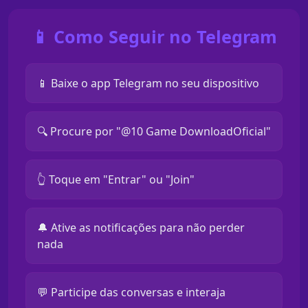
📱 Como Seguir no Telegram
📱 Baixe o app Telegram no seu dispositivo
🔍 Procure por "@10 Game DownloadOficial"
👆 Toque em "Entrar" ou "Join"
🔔 Ative as notificações para não perder
nada
💬 Participe das conversas e interaja