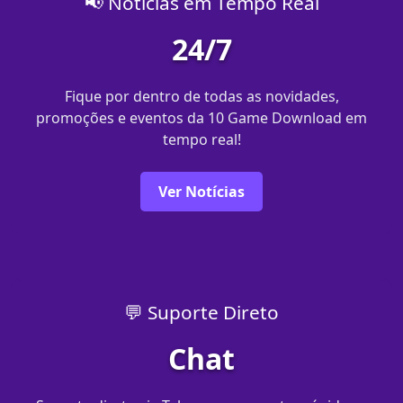
📢 Notícias em Tempo Real
24/7
Fique por dentro de todas as novidades,
promoções e eventos da 10 Game Download em
tempo real!
Ver Notícias
💬 Suporte Direto
Chat