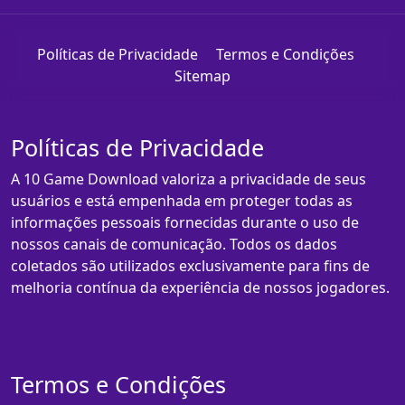
Políticas de Privacidade
Termos e Condições
Sitemap
Políticas de Privacidade
A 10 Game Download valoriza a privacidade de seus
usuários e está empenhada em proteger todas as
informações pessoais fornecidas durante o uso de
nossos canais de comunicação. Todos os dados
coletados são utilizados exclusivamente para fins de
melhoria contínua da experiência de nossos jogadores.
Termos e Condições