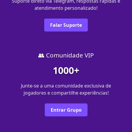
Suporte direto via Telegram, respostas rápidas e
atendimento personalizado!
Falar Suporte
👥 Comunidade VIP
1000+
Junte-se a uma comunidade exclusiva de
jogadores e compartilhe experiências!
Entrar Grupo