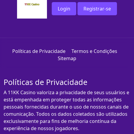
Login
Registrar-se
Políticas de Privacidade
Termos e Condições
Sitemap
Políticas de Privacidade
A 11KK Casino valoriza a privacidade de seus usuários e
está empenhada em proteger todas as informações
pessoais fornecidas durante o uso de nossos canais de
comunicação. Todos os dados coletados são utilizados
exclusivamente para fins de melhoria contínua da
experiência de nossos jogadores.