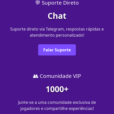
💬 Suporte Direto
Chat
Suporte direto via Telegram, respostas rápidas e
atendimento personalizado!
Falar Suporte
👥 Comunidade VIP
1000+
Junte-se a uma comunidade exclusiva de
jogadores e compartilhe experiências!