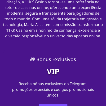
direção, a 11KK Casino tornou-se uma referência no
setor de cassinos online, oferecendo uma experiência
moderna, segura e transparente para jogadores de
todo o mundo. Com uma sólida trajetória em gestão e
tecnologia, Maria Alice tem como missão transformar o
11KK Casino em sinônimo de confiança, excelência e
diversão responsável no universo das apostas online.
🎁 Bônus Exclusivos
VIP
Receba bônus exclusivos do Telegram,
promoções especiais e códigos promocionais
únicos!