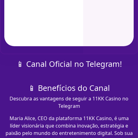
📱 Canal Oficial no Telegram!
📱 Benefícios do Canal
Descubra as vantagens de seguir a 11KK Casino no
Telegram
Maria Alice, CEO da plataforma 11KK Casino, é uma
líder visionária que combina inovação, estratégia e
paixão pelo mundo do entretenimento digital. Sob sua