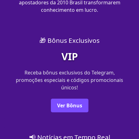
apostadores da 2010 Brasil transformarem
conhecimento em lucro.
🎁 Bônus Exclusivos
VIP
Receba bônus exclusivos do Telegram,
promoções especiais e códigos promocionais
únicos!
Ver Bônus
📢 Notícias em Tempo Real