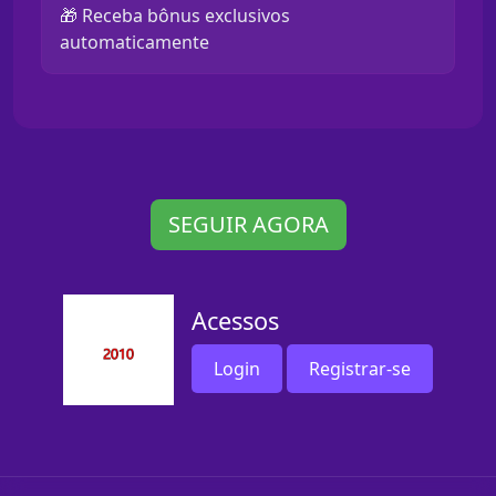
🎁 Receba bônus exclusivos
automaticamente
SEGUIR AGORA
Acessos
Login
Registrar-se