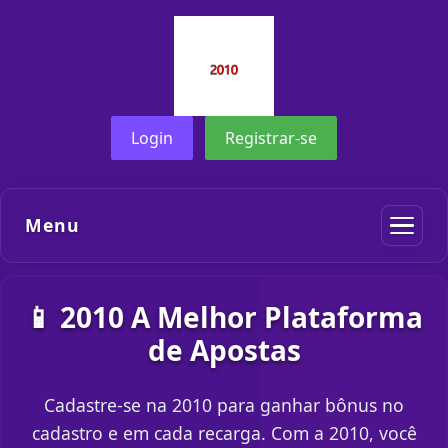
Login
Registrar-se
Menu
📱 2010 A Melhor Plataforma
de Apostas
Cadastre-se na 2010 para ganhar bônus no
cadastro e em cada recarga. Com a 2010, você