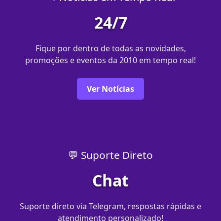
24/7
Fique por dentro de todas as novidades,
promoções e eventos da 2010 em tempo real!
Ver Notícias
💬 Suporte Direto
Chat
Suporte direto via Telegram, respostas rápidas e
atendimento personalizado!