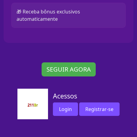
🎁 Receba bônus exclusivos
automaticamente
SEGUIR AGORA
Acessos
Login
Registrar-se