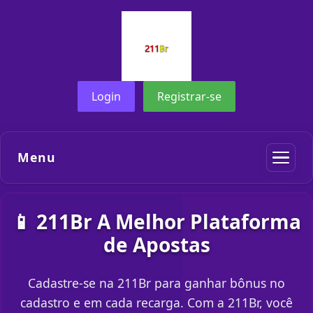
Login
Registrar-se
Menu
📱 211Br A Melhor Plataforma
de Apostas
Cadastre-se na 211Br para ganhar bônus no
cadastro e em cada recarga. Com a 211Br, você