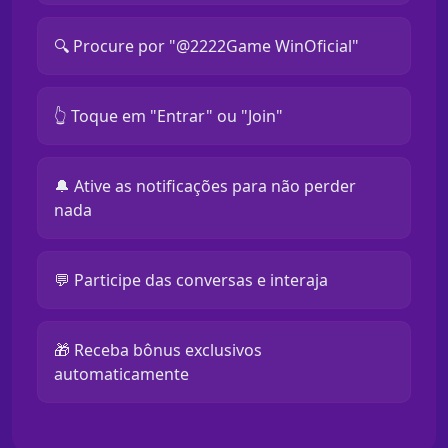
🔍 Procure por "@2222Game WinOficial"
👆 Toque em "Entrar" ou "Join"
🔔 Ative as notificações para não perder
nada
💬 Participe das conversas e interaja
🎁 Receba bônus exclusivos
automaticamente