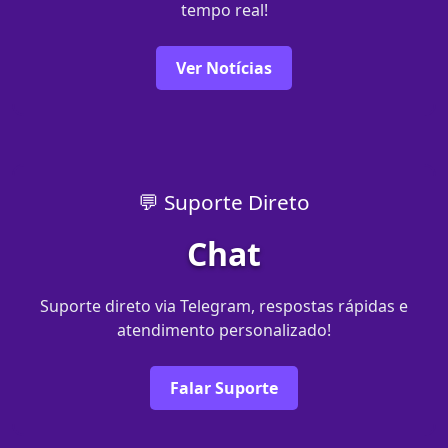
tempo real!
Ver Notícias
💬 Suporte Direto
Chat
Suporte direto via Telegram, respostas rápidas e
atendimento personalizado!
Falar Suporte