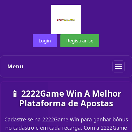
Login
Registrar-se
Menu
📱 2222Game Win A Melhor
Plataforma de Apostas
Cadastre-se na 2222Game Win para ganhar bônus
no cadastro e em cada recarga. Com a 2222Game