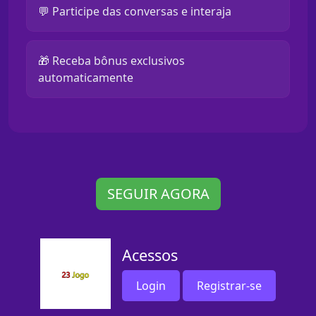
💬 Participe das conversas e interaja
🎁 Receba bônus exclusivos
automaticamente
SEGUIR AGORA
Acessos
Login
Registrar-se