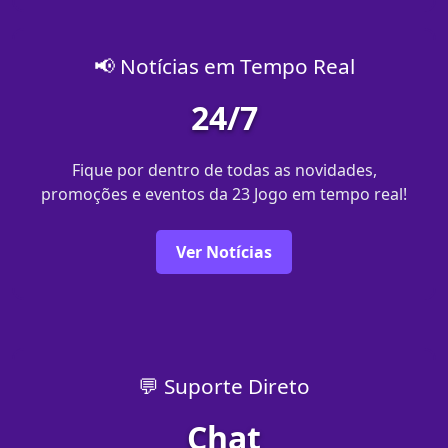
📢 Notícias em Tempo Real
24/7
Fique por dentro de todas as novidades,
promoções e eventos da 23 Jogo em tempo real!
Ver Notícias
💬 Suporte Direto
Chat