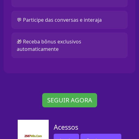
💬 Participe das conversas e interaja
🎁 Receba bônus exclusivos
automaticamente
SEGUIR AGORA
Acessos