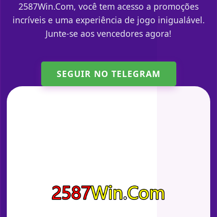
2587Win.Com, você tem acesso a promoções
incríveis e uma experiência de jogo inigualável.
Junte-se aos vencedores agora!
SEGUIR NO TELEGRAM