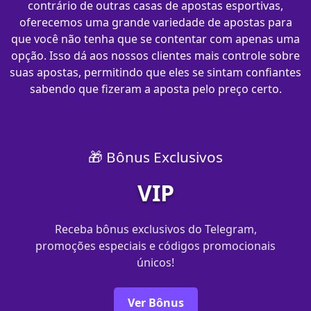
contrário de outras casas de apostas esportivas,
oferecemos uma grande variedade de apostas para
que você não tenha que se contentar com apenas uma
opção. Isso dá aos nossos clientes mais controle sobre
suas apostas, permitindo que eles se sintam confiantes
sabendo que fizeram a aposta pelo preço certo.
🎁 Bônus Exclusivos
VIP
Receba bônus exclusivos do Telegram,
promoções especiais e códigos promocionais
únicos!
Ver Bônus