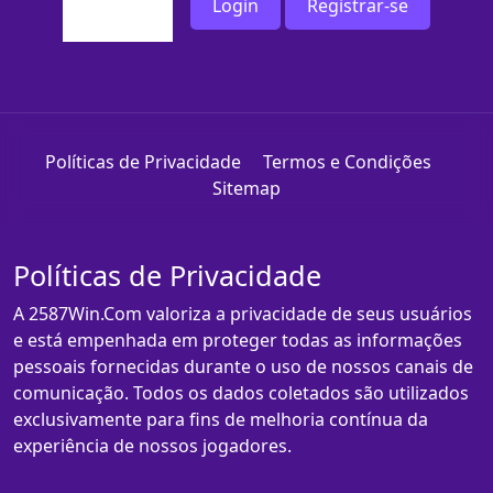
Login
Registrar-se
Políticas de Privacidade
Termos e Condições
Sitemap
Políticas de Privacidade
A 2587Win.Com valoriza a privacidade de seus usuários
e está empenhada em proteger todas as informações
pessoais fornecidas durante o uso de nossos canais de
comunicação. Todos os dados coletados são utilizados
exclusivamente para fins de melhoria contínua da
experiência de nossos jogadores.