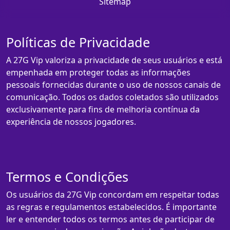
Sitemap
Políticas de Privacidade
A 27G Vip valoriza a privacidade de seus usuários e está
empenhada em proteger todas as informações
pessoais fornecidas durante o uso de nossos canais de
comunicação. Todos os dados coletados são utilizados
exclusivamente para fins de melhoria contínua da
experiência de nossos jogadores.
Termos e Condições
Os usuários da 27G Vip concordam em respeitar todas
as regras e regulamentos estabelecidos. É importante
ler e entender todos os termos antes de participar de