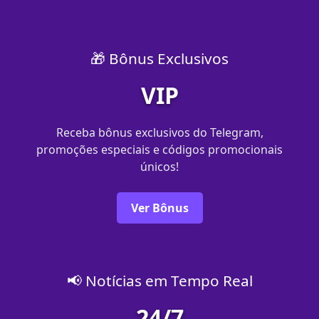
🎁 Bônus Exclusivos
VIP
Receba bônus exclusivos do Telegram,
promoções especiais e códigos promocionais
únicos!
Ver Bônus
📢 Notícias em Tempo Real
24/7