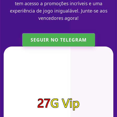
tem acesso a promoções incríveis e uma
experiência de jogo inigualável. Junte-se aos
vencedores agora!
SEGUIR NO TELEGRAM