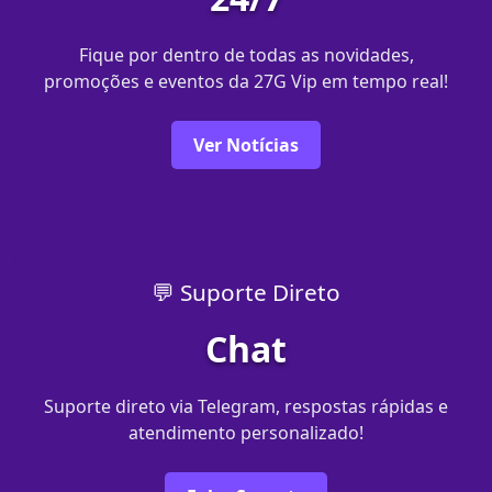
Fique por dentro de todas as novidades,
promoções e eventos da 27G Vip em tempo real!
Ver Notícias
💬 Suporte Direto
Chat
Suporte direto via Telegram, respostas rápidas e
atendimento personalizado!