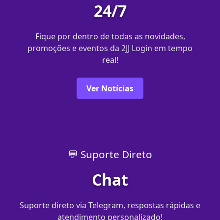
24/7
Fique por dentro de todas as novidades,
promoções e eventos da 2JJ Login em tempo
real!
Ver Notícias
💬 Suporte Direto
Chat
Suporte direto via Telegram, respostas rápidas e
atendimento personalizado!