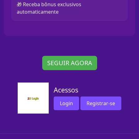
🎁 Receba bônus exclusivos
automaticamente
SEGUIR AGORA
Acessos
Login
Registrar-se