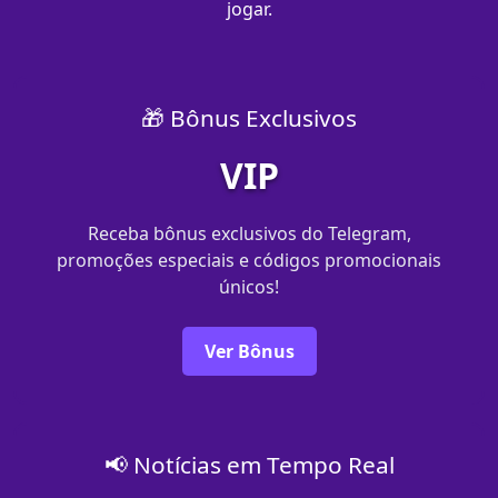
jogar.
🎁 Bônus Exclusivos
VIP
Receba bônus exclusivos do Telegram,
promoções especiais e códigos promocionais
únicos!
Ver Bônus
📢 Notícias em Tempo Real