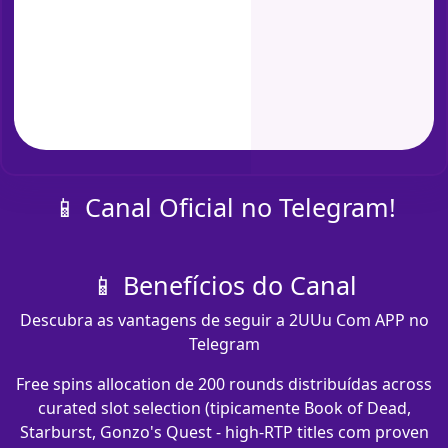
📱 Canal Oficial no Telegram!
📱 Benefícios do Canal
Descubra as vantagens de seguir a 2UUu Com APP no
Telegram
Free spins allocation de 200 rounds distribuídas across
curated slot selection (tipicamente Book of Dead,
Starburst, Gonzo's Quest - high-RTP titles com proven