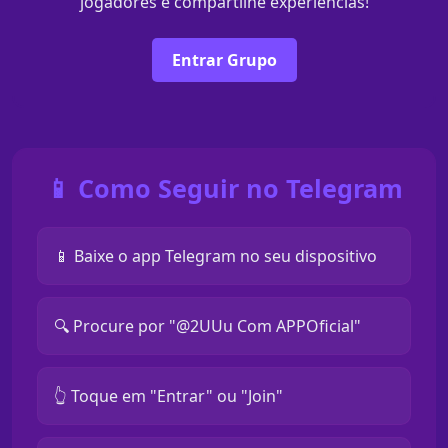
jogadores e compartilhe experiências!
Entrar Grupo
📱 Como Seguir no Telegram
📱 Baixe o app Telegram no seu dispositivo
🔍 Procure por "@2UUu Com APPOficial"
👆 Toque em "Entrar" ou "Join"