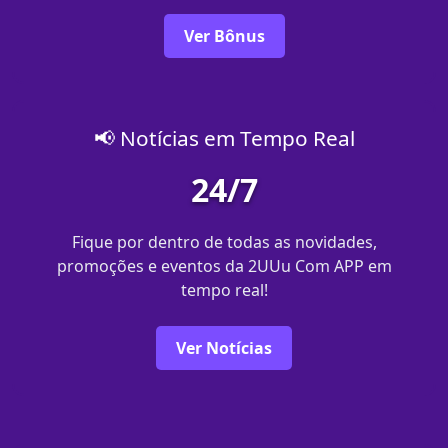
Ver Bônus
📢 Notícias em Tempo Real
24/7
Fique por dentro de todas as novidades,
promoções e eventos da 2UUu Com APP em
tempo real!
Ver Notícias