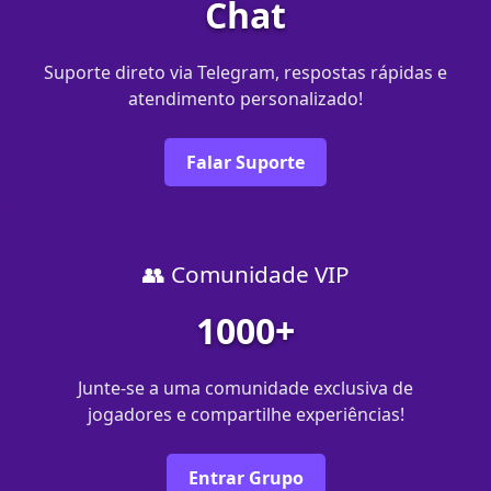
Chat
Suporte direto via Telegram, respostas rápidas e
atendimento personalizado!
Falar Suporte
👥 Comunidade VIP
1000+
Junte-se a uma comunidade exclusiva de
jogadores e compartilhe experiências!
Entrar Grupo