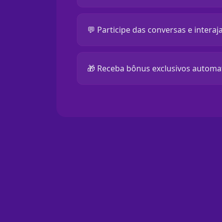
💬 Participe das conversas e interaj
🎁 Receba bônus exclusivos autom