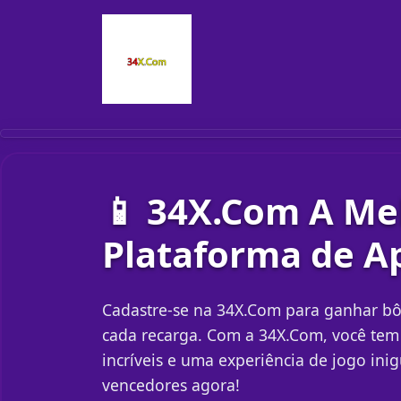
📱 34X.Com A Me
Plataforma de A
Cadastre-se na 34X.Com para ganhar bô
cada recarga. Com a 34X.Com, você tem
incríveis e uma experiência de jogo inig
vencedores agora!