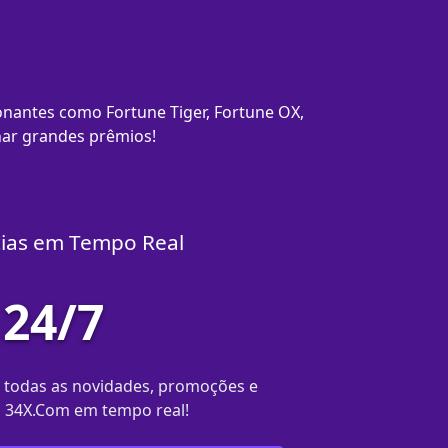
nantes como Fortune Tiger, Fortune OX,
har grandes prêmios!
cias em Tempo Real
24/7
e todas as novidades, promoções e
 34X.Com em tempo real!