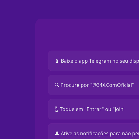
📱 Baixe o app Telegram no seu disp
🔍 Procure por "@34X.ComOficial"
👆 Toque em "Entrar" ou "Join"
🔔 Ative as notificações para não p