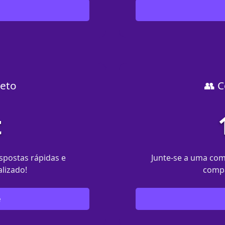
reto
👥 
t
espostas rápidas e
Junte-se a uma com
lizado!
compa
e