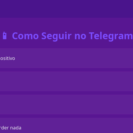
📱 Como Seguir no Telegram
ositivo
erder nada