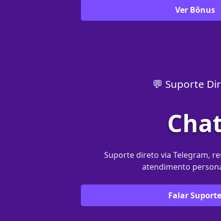
Ver Bônus
💬 Suporte Di
Cha
Suporte direto via Telegram, r
atendimento persona
Falar Suport