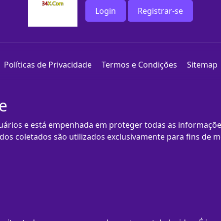
Login
Registrar-se
Políticas de Privacidade
Termos e Condições
Sitemap
de
suários e está empenhada em proteger todas as informaçõe
os coletados são utilizados exclusivamente para fins de m