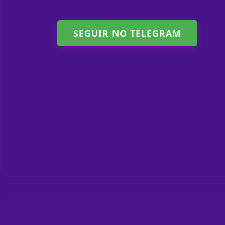
SEGUIR NO TELEGRAM