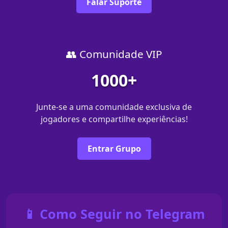
Falar Suporte
👥 Comunidade VIP
1000+
Junte-se a uma comunidade exclusiva de
jogadores e compartilhe experiências!
Entrar Grupo
📱 Como Seguir no Telegram