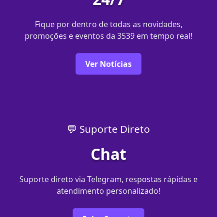
Fique por dentro de todas as novidades,
promoções e eventos da 3539 em tempo real!
Ver Notícias
💬 Suporte Direto
Chat
Suporte direto via Telegram, respostas rápidas e
atendimento personalizado!