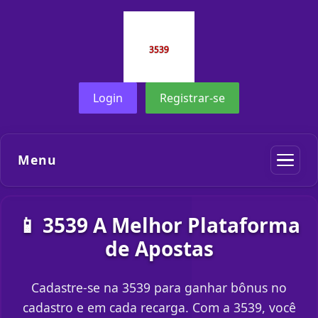
Login
Registrar-se
Menu
📱 3539 A Melhor Plataforma
de Apostas
Cadastre-se na 3539 para ganhar bônus no
cadastro e em cada recarga. Com a 3539, você