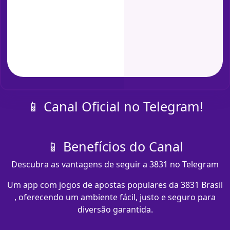
📱 Canal Oficial no Telegram!
📱 Benefícios do Canal
Descubra as vantagens de seguir a 3831 no Telegram
Um app com jogos de apostas populares da 3831 Brasil
, oferecendo um ambiente fácil, justo e seguro para
diversão garantida.