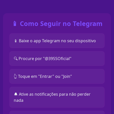
📱 Como Seguir no Telegram
📱 Baixe o app Telegram no seu dispositivo
🔍 Procure por "@39SSOficial"
👆 Toque em "Entrar" ou "Join"
🔔 Ative as notificações para não perder
nada