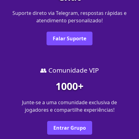
Suporte direto via Telegram, respostas rápidas e
atendimento personalizado!
Falar Suporte
👥 Comunidade VIP
1000+
Junte-se a uma comunidade exclusiva de
jogadores e compartilhe experiências!
Entrar Grupo