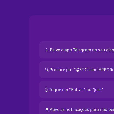
📱 Baixe o app Telegram no seu disp
🔍 Procure por "@3F Casino APPOfic
👆 Toque em "Entrar" ou "Join"
🔔 Ative as notificações para não p