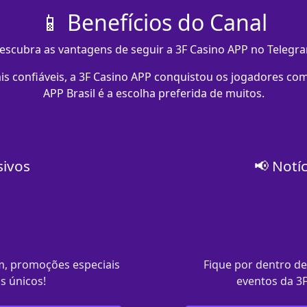
📱 Benefícios do Canal
escubra as vantagens de seguir a 3F Casino APP no Telegr
 confiáveis, a 3F Casino APP conquistou os jogadores com
APP Brasil é a escolha preferida de muitos.
sivos
📢 Notí
m, promoções especiais
Fique por dentro d
s únicos!
eventos da 3