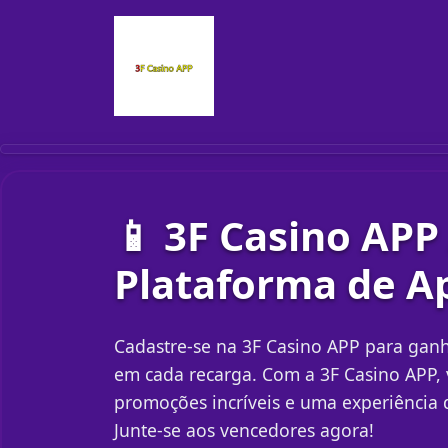
📱 3F Casino APP
Plataforma de A
Cadastre-se na 3F Casino APP para gan
em cada recarga. Com a 3F Casino APP, 
promoções incríveis e uma experiência d
Junte-se aos vencedores agora!