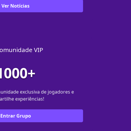
Ver Notícias
Comunidade VIP
1000+
unidade exclusiva de jogadores e
rtilhe experiências!
Entrar Grupo