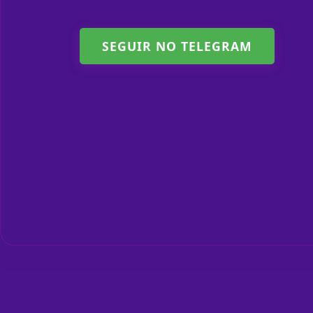
SEGUIR NO TELEGRAM