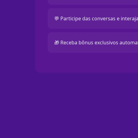
💬 Participe das conversas e interaj
🎁 Receba bônus exclusivos autom