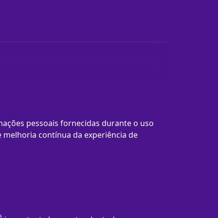
rmações pessoais fornecidas durante o uso
e melhoria contínua da experiência de