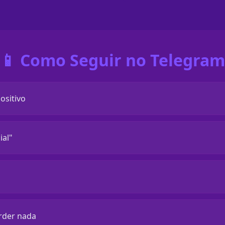
📱 Como Seguir no Telegram
ositivo
ial"
erder nada