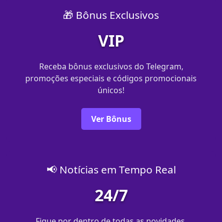
🎁 Bônus Exclusivos
VIP
Receba bônus exclusivos do Telegram,
promoções especiais e códigos promocionais
únicos!
Ver Bônus
📢 Notícias em Tempo Real
24/7
Fique por dentro de todas as novidades,