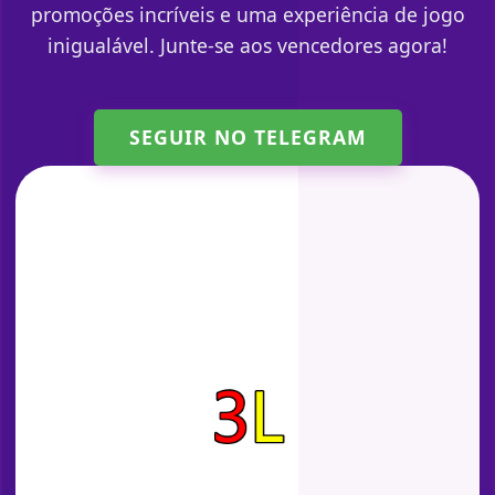
promoções incríveis e uma experiência de jogo
inigualável. Junte-se aos vencedores agora!
SEGUIR NO TELEGRAM