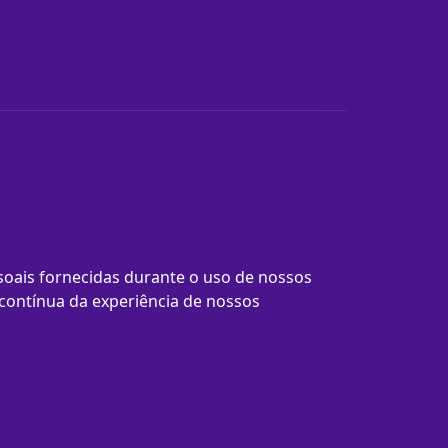
soais fornecidas durante o uso de nossos
 contínua da experiência de nossos