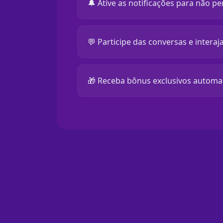
🔔 Ative as notificações para não p
💬 Participe das conversas e interaj
🎁 Receba bônus exclusivos autom