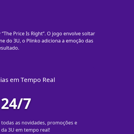
The Price Is Right”. O jogo envolve soltar
ine do 3U, o Plinko adiciona a emoção das
sultado.
cias em Tempo Real
24/7
e todas as novidades, promoções e
 da 3U em tempo real!