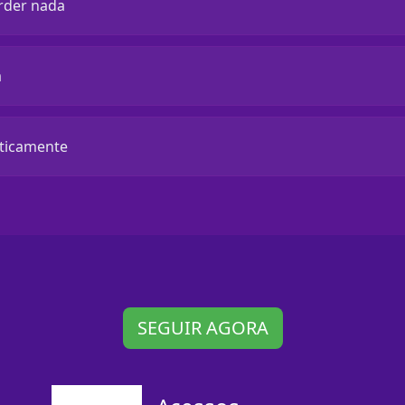
erder nada
a
aticamente
SEGUIR AGORA