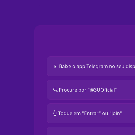
📱 Baixe o app Telegram no seu disp
🔍 Procure por "@3UOficial"
👆 Toque em "Entrar" ou "Join"