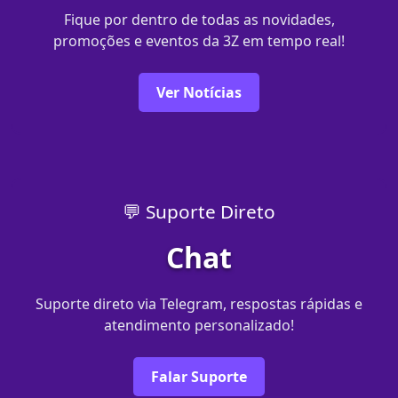
Fique por dentro de todas as novidades,
promoções e eventos da 3Z em tempo real!
Ver Notícias
💬 Suporte Direto
Chat
Suporte direto via Telegram, respostas rápidas e
atendimento personalizado!
Falar Suporte