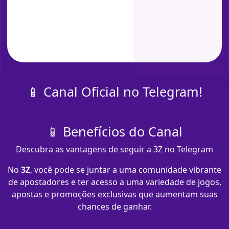
📱 Canal Oficial no Telegram!
📱 Benefícios do Canal
Descubra as vantagens de seguir a 3Z no Telegram
No
3Z
, você pode se juntar a uma comunidade vibrante
de apostadores e ter acesso a uma variedade de jogos,
apostas e promoções exclusivas que aumentam suas
chances de ganhar.