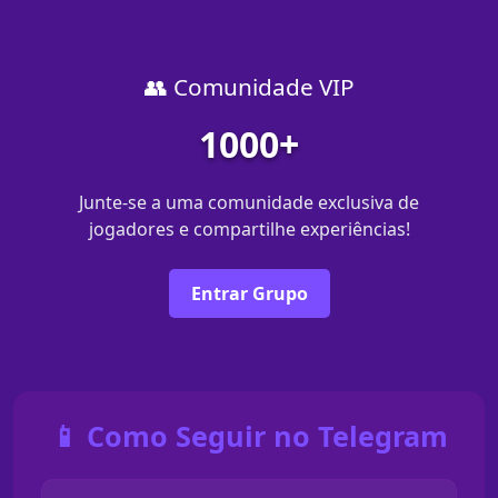
👥 Comunidade VIP
1000+
Junte-se a uma comunidade exclusiva de
jogadores e compartilhe experiências!
Entrar Grupo
📱 Como Seguir no Telegram