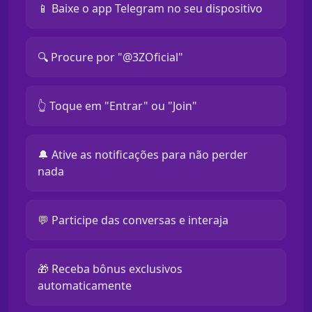
📱 Baixe o app Telegram no seu dispositivo
🔍 Procure por "@3ZOficial"
👆 Toque em "Entrar" ou "Join"
🔔 Ative as notificações para não perder
nada
💬 Participe das conversas e interaja
🎁 Receba bônus exclusivos
automaticamente