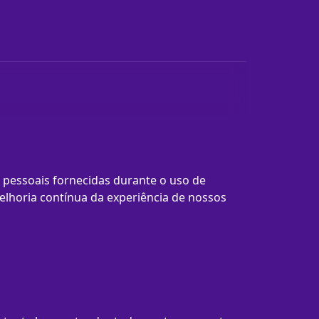
 pessoais fornecidas durante o uso de
elhoria contínua da experiência de nossos