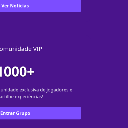
Ver Notícias
Comunidade VIP
1000+
unidade exclusiva de jogadores e
rtilhe experiências!
Entrar Grupo