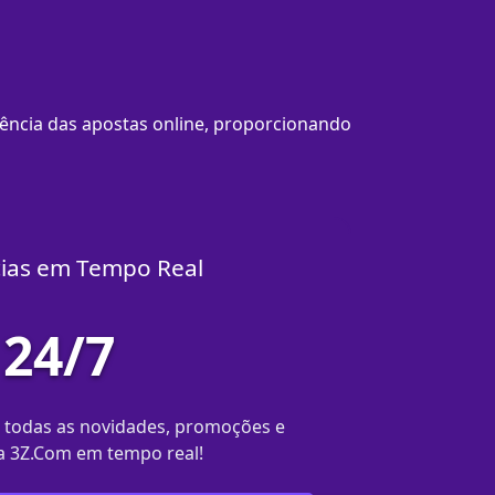
ência das apostas online, proporcionando
cias em Tempo Real
24/7
e todas as novidades, promoções e
a 3Z.Com em tempo real!