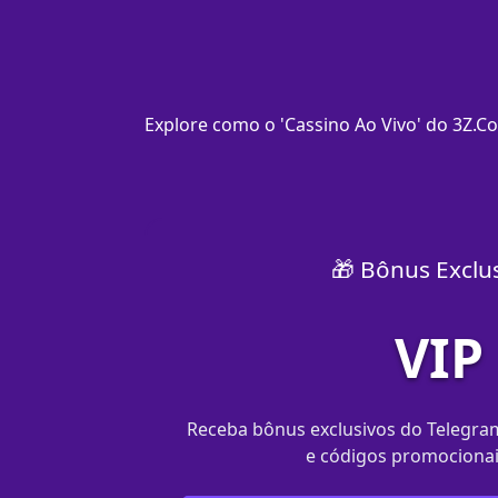
Explore como o 'Cassino Ao Vivo' do 3Z.
🎁 Bônus Exclu
VIP
Receba bônus exclusivos do Telegra
e códigos promocionai