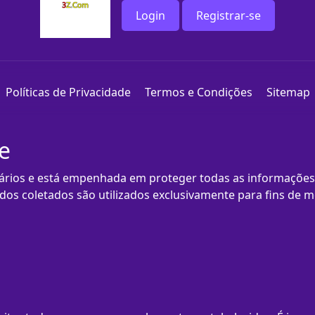
Login
Registrar-se
Políticas de Privacidade
Termos e Condições
Sitemap
de
uários e está empenhada em proteger todas as informações
os coletados são utilizados exclusivamente para fins de m