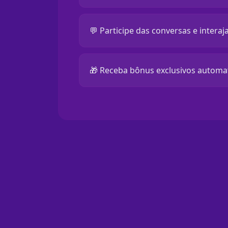
💬 Participe das conversas e interaj
🎁 Receba bônus exclusivos autom