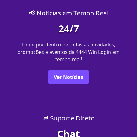
📢 Notícias em Tempo Real
24/7
Fique por dentro de todas as novidades,
promoções e eventos da 4444 Win Login em
tempo real!
Ver Notícias
💬 Suporte Direto
Chat