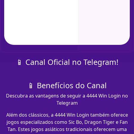
📱 Canal Oficial no Telegram!
📱 Benefícios do Canal
Descubra as vantagens de seguir a 4444 Win Login no
Telegram
Além dos clássicos, a 4444 Win Login também oferece
jogos especializados como Sic Bo, Dragon Tiger e Fan
Tan. Estes jogos asiáticos tradicionais oferecem uma