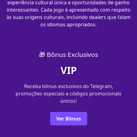
experiência cultural única e oportunidades de ganho
interessantes. Cada jogo é apresentado com respeito
às suas origens culturais, incluindo dealers que falam
os idiomas apropriados.
🎁 Bônus Exclusivos
VIP
Receba bônus exclusivos do Telegram,
promoções especiais e códigos promocionais
únicos!
Ver Bônus