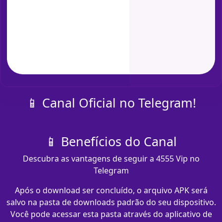
📱 Canal Oficial no Telegram!
📱 Benefícios do Canal
Descubra as vantagens de seguir a 4555 Vip no
Telegram
Após o download ser concluído, o arquivo APK será
salvo na pasta de downloads padrão do seu dispositivo.
Você pode acessar esta pasta através do aplicativo de