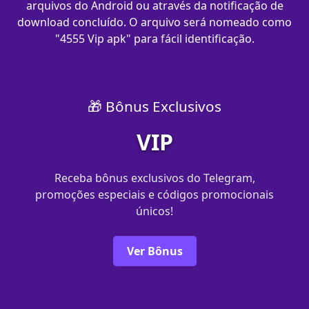
arquivos do Android ou através da notificação de
download concluído. O arquivo será nomeado como
"4555 Vip apk" para fácil identificação.
🎁 Bônus Exclusivos
VIP
Receba bônus exclusivos do Telegram,
promoções especiais e códigos promocionais
únicos!
Ver Bônus