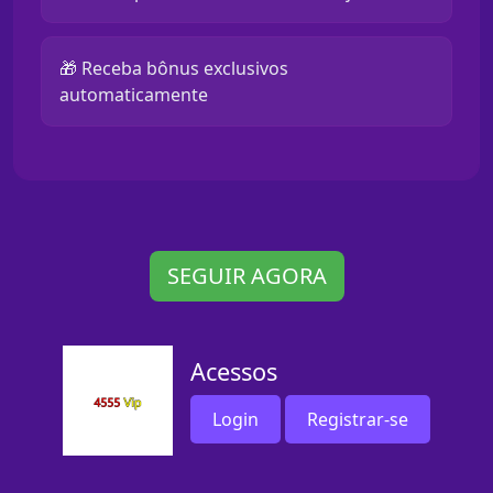
🎁 Receba bônus exclusivos
automaticamente
SEGUIR AGORA
Acessos
Login
Registrar-se