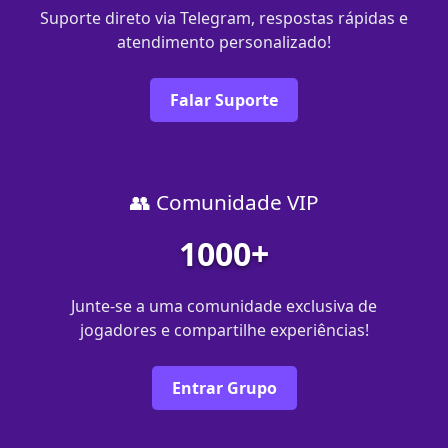
Suporte direto via Telegram, respostas rápidas e
atendimento personalizado!
Falar Suporte
👥 Comunidade VIP
1000+
Junte-se a uma comunidade exclusiva de
jogadores e compartilhe experiências!
Entrar Grupo