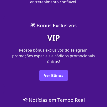
entretenimento confiável.
🎁 Bônus Exclusivos
VIP
Receba bônus exclusivos do Telegram,
promoções especiais e códigos promocionais
únicos!
Ver Bônus
📢 Notícias em Tempo Real