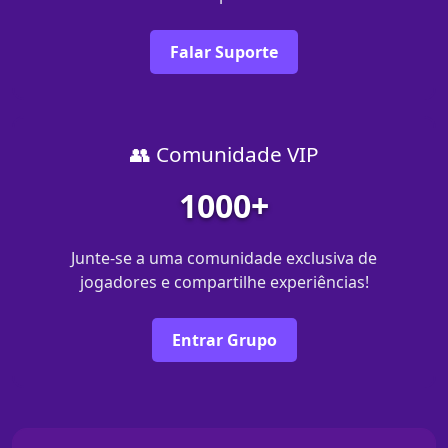
Falar Suporte
👥 Comunidade VIP
1000+
Junte-se a uma comunidade exclusiva de
jogadores e compartilhe experiências!
Entrar Grupo