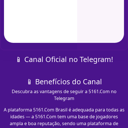
📱 Canal Oficial no Telegram!
📱 Benefícios do Canal
Descubra as vantagens de seguir a 5161.Com no
Telegram
A plataforma 5161.Com Brasil é adequada para todas as
idades — a 5161.Com tem uma base de jogadores
ampla e boa reputação, sendo uma plataforma de