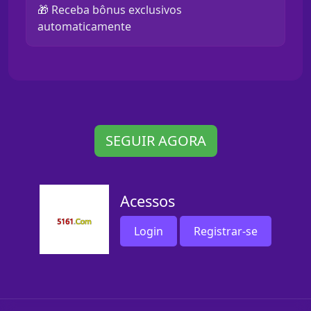
🎁 Receba bônus exclusivos
automaticamente
SEGUIR AGORA
Acessos
Login
Registrar-se