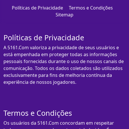
Políticas de Privacidade
Termos e Condições
Sitemap
Políticas de Privacidade
A 5161.Com valoriza a privacidade de seus usuários e
está empenhada em proteger todas as informações
pessoais fornecidas durante o uso de nossos canais de
comunicação. Todos os dados coletados são utilizados
exclusivamente para fins de melhoria contínua da
experiência de nossos jogadores.
Termos e Condições
Os usuários da 5161.Com concordam em respeitar