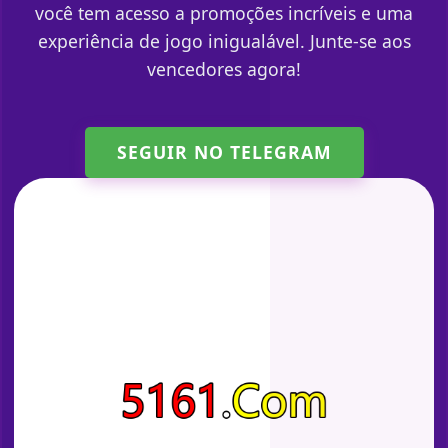
você tem acesso a promoções incríveis e uma
experiência de jogo inigualável. Junte-se aos
vencedores agora!
SEGUIR NO TELEGRAM