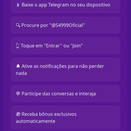
📱 Baixe o app Telegram no seu dispositivo
🔍 Procure por "@54999Oficial"
👆 Toque em "Entrar" ou "Join"
🔔 Ative as notificações para não perder
nada
💬 Participe das conversas e interaja
🎁 Receba bônus exclusivos
automaticamente