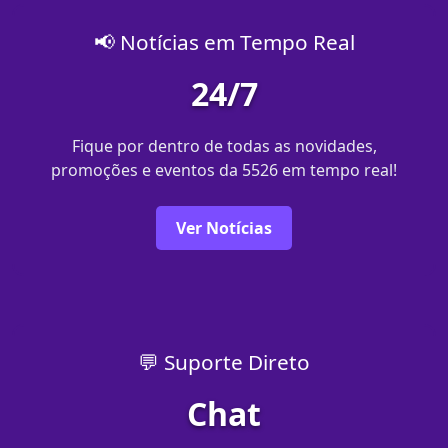
📢 Notícias em Tempo Real
24/7
Fique por dentro de todas as novidades,
promoções e eventos da 5526 em tempo real!
Ver Notícias
💬 Suporte Direto
Chat