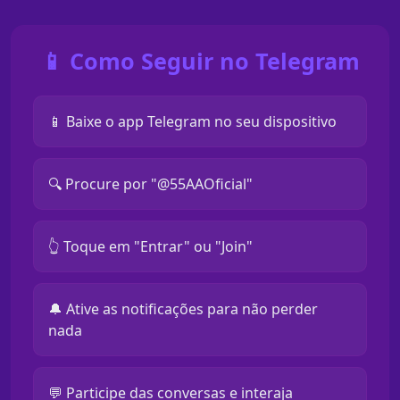
📱 Como Seguir no Telegram
📱 Baixe o app Telegram no seu dispositivo
🔍 Procure por "@55AAOficial"
👆 Toque em "Entrar" ou "Join"
🔔 Ative as notificações para não perder
nada
💬 Participe das conversas e interaja