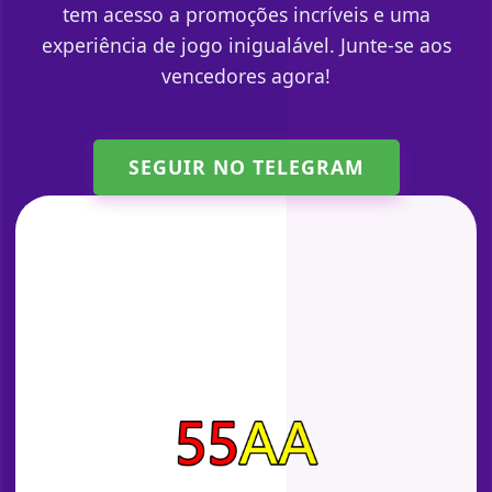
tem acesso a promoções incríveis e uma
experiência de jogo inigualável. Junte-se aos
vencedores agora!
SEGUIR NO TELEGRAM