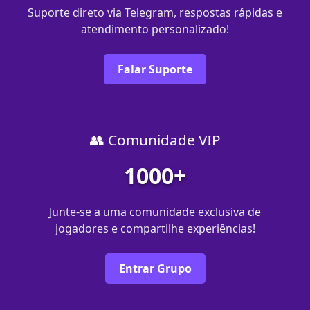
Suporte direto via Telegram, respostas rápidas e
atendimento personalizado!
Falar Suporte
👥 Comunidade VIP
1000+
Junte-se a uma comunidade exclusiva de
jogadores e compartilhe experiências!
Entrar Grupo