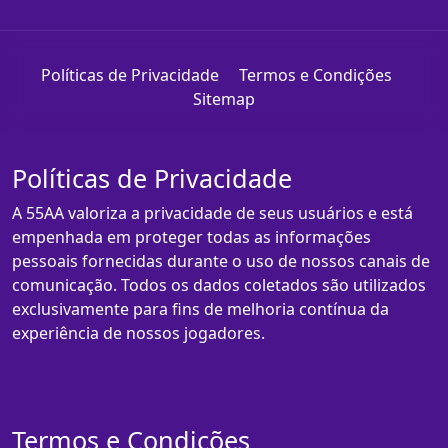
Políticas de Privacidade
Termos e Condições
Sitemap
Políticas de Privacidade
A 55AA valoriza a privacidade de seus usuários e está
empenhada em proteger todas as informações
pessoais fornecidas durante o uso de nossos canais de
comunicação. Todos os dados coletados são utilizados
exclusivamente para fins de melhoria contínua da
experiência de nossos jogadores.
Termos e Condições