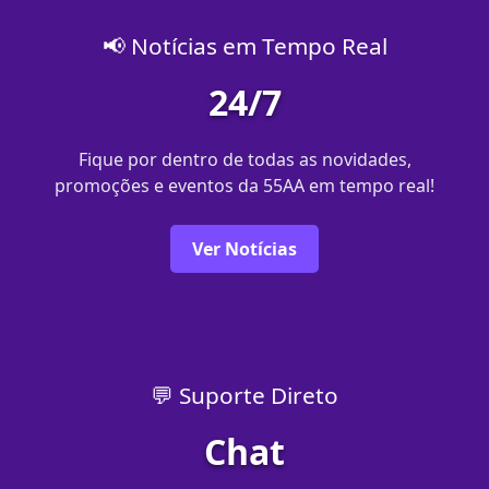
📢 Notícias em Tempo Real
24/7
Fique por dentro de todas as novidades,
promoções e eventos da 55AA em tempo real!
Ver Notícias
💬 Suporte Direto
Chat