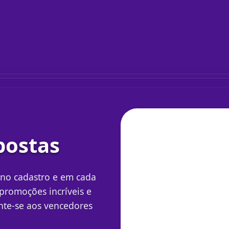
postas
no cadastro e em cada
promoções incríveis e
unte-se aos vencedores