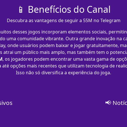
📱 Benefícios do Canal
Descubra as vantagens de seguir a 55M no Telegram
muitos desses jogos incorporam elementos sociais, permiti
do uma comunidade vibrante. Outra grande inovação na cat
ay, onde usuários podem baixar e jogar gratuitamente, mas
as atrai um público mais amplo, mas também tem o potencial 
M
, os jogadores podem encontrar uma vasta gama de opçõe
 até opções mais recentes que utilizam tecnologia de reali
Isso não só diversifica a experiência do joga.
sivos
📢 Notí