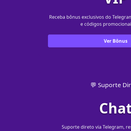
Receba bônus exclusivos do Telegra
e códigos promocionai
Ver Bônus
💬 Suporte Di
Cha
Suporte direto via Telegram, r