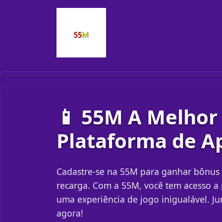
📱 55M A Melhor
Plataforma de A
Cadastre-se na 55M para ganhar bônus 
recarga. Com a 55M, você tem acesso a 
uma experiência de jogo inigualável. J
agora!