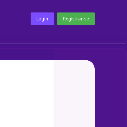
Login
Registrar-se