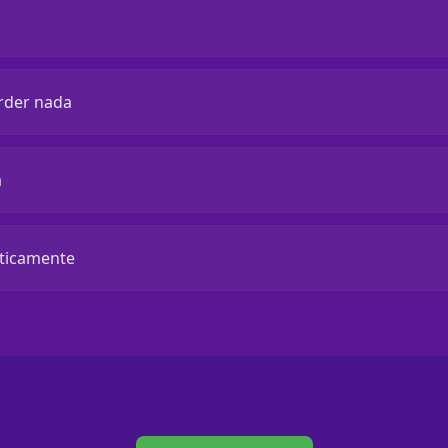
erder nada
a
aticamente