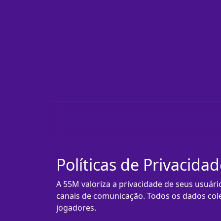
Políticas de Privacida
A 55M valoriza a privacidade de seus usuá
canais de comunicação. Todos os dados cole
jogadores.