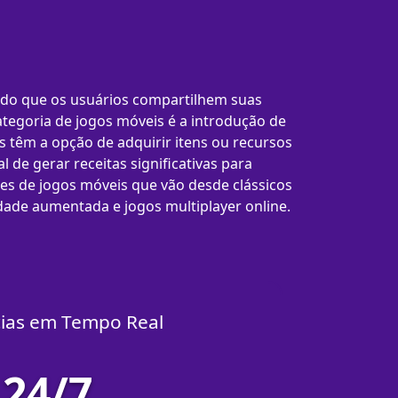
ndo que os usuários compartilhem suas
egoria de jogos móveis é a introdução de
 têm a opção de adquirir itens ou recursos
de gerar receitas significativas para
s de jogos móveis que vão desde clássicos
dade aumentada e jogos multiplayer online.
cias em Tempo Real
24/7