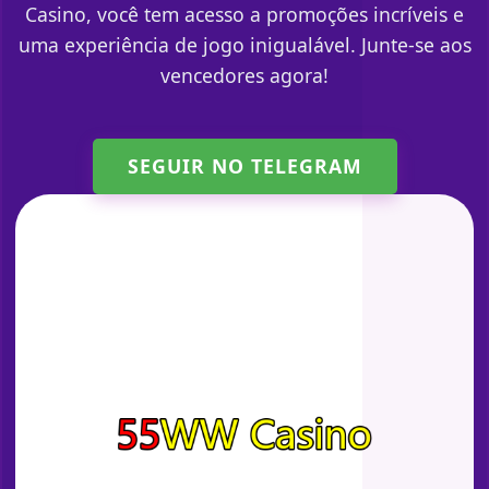
Casino, você tem acesso a promoções incríveis e
uma experiência de jogo inigualável. Junte-se aos
vencedores agora!
SEGUIR NO TELEGRAM