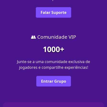
Falar Suporte
👥 Comunidade VIP
1000+
Junte-se a uma comunidade exclusiva de
jogadores e compartilhe experiências!
Entrar Grupo