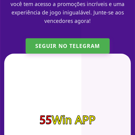
você tem acesso a promoções incríveis e uma
experiência de jogo inigualável. Junte-se aos
vencedores agora!
SEGUIR NO TELEGRAM