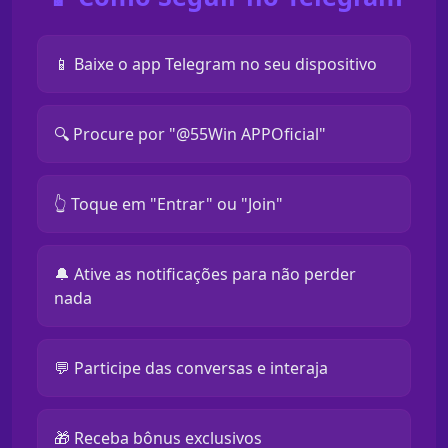
📱 Baixe o app Telegram no seu dispositivo
🔍 Procure por "@55Win APPOficial"
👆 Toque em "Entrar" ou "Join"
🔔 Ative as notificações para não perder
nada
💬 Participe das conversas e interaja
🎁 Receba bônus exclusivos