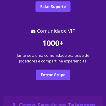
Falar Suporte
👥 Comunidade VIP
1000+
Junte-se a uma comunidade exclusiva de
jogadores e compartilhe experiências!
Entrar Grupo
📱 Como Seguir no Telegram