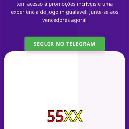
tem acesso a promoções incríveis e uma
experiência de jogo inigualável. Junte-se aos
vencedores agora!
SEGUIR NO TELEGRAM