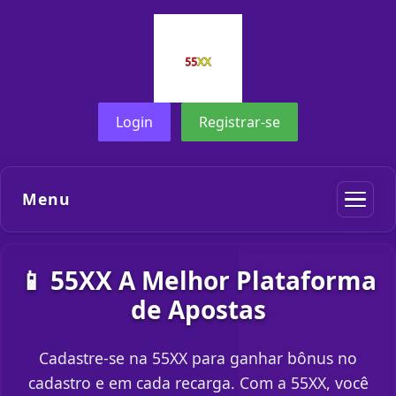
Login
Registrar-se
Menu
📱 55XX A Melhor Plataforma
de Apostas
Cadastre-se na 55XX para ganhar bônus no
cadastro e em cada recarga. Com a 55XX, você