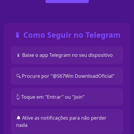
📱 Como Seguir no Telegram
📱 Baixe o app Telegram no seu dispositivo
🔍 Procure por "@567Win DownloadOficial"
👆 Toque em "Entrar" ou "Join"
🔔 Ative as notificações para não perder
nada