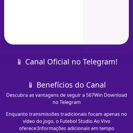
📱 Canal Oficial no Telegram!
📱 Benefícios do Canal
Descubra as vantagens de seguir a 567Win Download
no Telegram
Enquanto transmissões tradicionais focam apenas no
vídeo do jogo, o Futebol Studio Ao Vivo
oferece:Informações adicionais em tempo