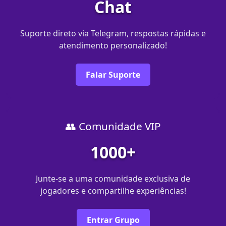
Chat
Suporte direto via Telegram, respostas rápidas e
atendimento personalizado!
Falar Suporte
👥 Comunidade VIP
1000+
Junte-se a uma comunidade exclusiva de
jogadores e compartilhe experiências!
Entrar Grupo