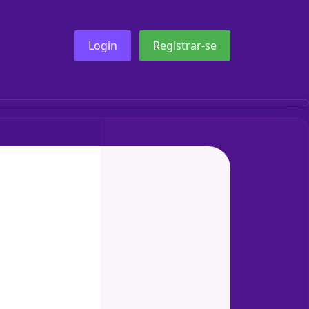
Login
Registrar-se