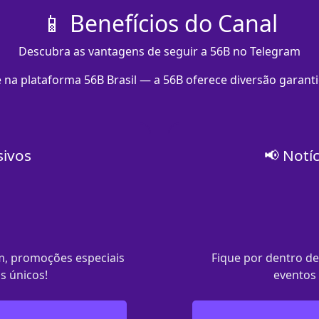
📱 Benefícios do Canal
Descubra as vantagens de seguir a 56B no Telegram
e na plataforma 56B Brasil — a 56B oferece diversão garanti
sivos
📢 Notí
m, promoções especiais
Fique por dentro d
s únicos!
eventos