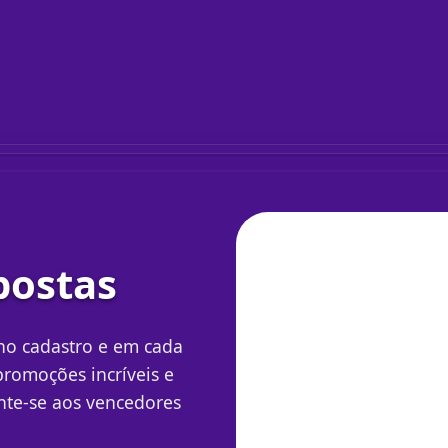
postas
no cadastro e em cada
promoções incríveis e
unte-se aos vencedores