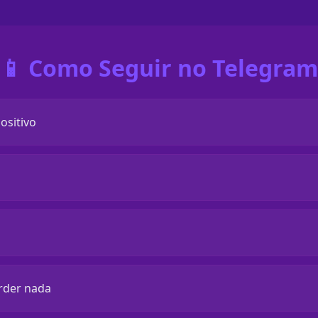
📱 Como Seguir no Telegram
ositivo
erder nada