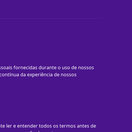
ssoais fornecidas durante o uso de nossos
 contínua da experiência de nossos
te ler e entender todos os termos antes de