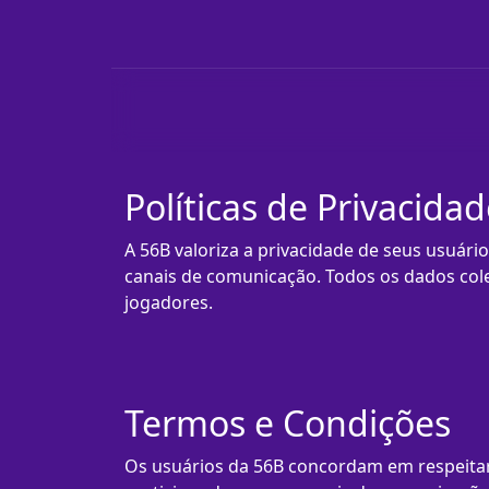
Políticas de Privacida
A 56B valoriza a privacidade de seus usuár
canais de comunicação. Todos os dados cole
jogadores.
Termos e Condições
Os usuários da 56B concordam em respeitar 