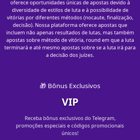
oferece oportunidades únicas de apostas devido à
diversidade de estilos de luta e à possibilidade de
vitórias por diferentes métodos (nocaute, finalização,
decisão). Nossa plataforma oferece apostas que
incluem não apenas resultados de lutas, mas também
apostas sobre método de vitória, round em que a luta
terminará e até mesmo apostas sobre se a luta irá para
a decisão dos juízes.
🎁 Bônus Exclusivos
VIP
Receba bônus exclusivos do Telegram,
promoções especiais e códigos promocionais
únicos!