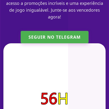
acesso a promoções incríveis e uma experiência
de jogo inigualável. Junte-se aos vencedores
agora!
SEGUIR NO TELEGRAM