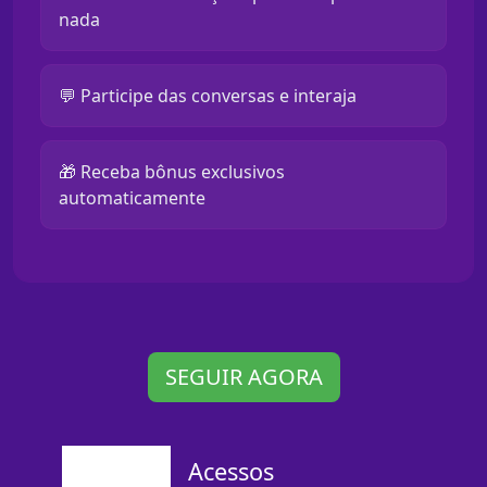
nada
💬 Participe das conversas e interaja
🎁 Receba bônus exclusivos
automaticamente
SEGUIR AGORA
Acessos