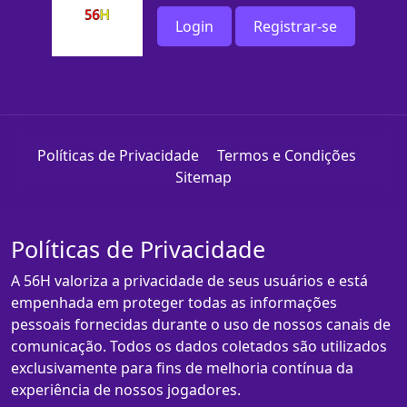
Login
Registrar-se
Políticas de Privacidade
Termos e Condições
Sitemap
Políticas de Privacidade
A 56H valoriza a privacidade de seus usuários e está
empenhada em proteger todas as informações
pessoais fornecidas durante o uso de nossos canais de
comunicação. Todos os dados coletados são utilizados
exclusivamente para fins de melhoria contínua da
experiência de nossos jogadores.