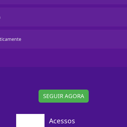
a
aticamente
SEGUIR AGORA
Acessos