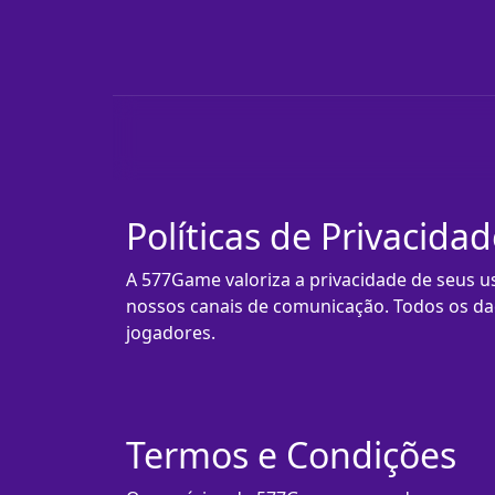
Políticas de Privacida
A 577Game valoriza a privacidade de seus 
nossos canais de comunicação. Todos os dad
jogadores.
Termos e Condições