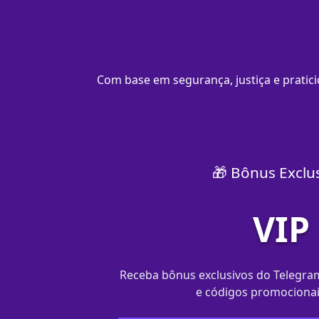
Com base em segurança, justiça e pratic
🎁 Bônus Exclu
VIP
Receba bônus exclusivos do Telegra
e códigos promocionai