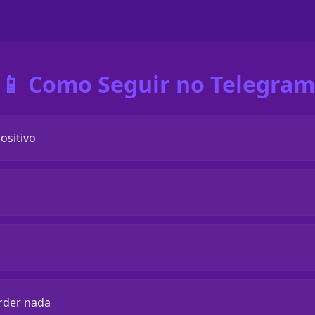
📱 Como Seguir no Telegram
ositivo
erder nada