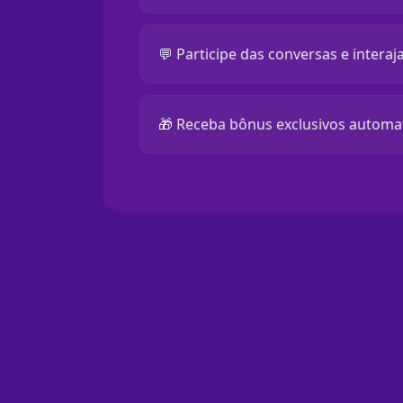
💬 Participe das conversas e interaj
🎁 Receba bônus exclusivos autom