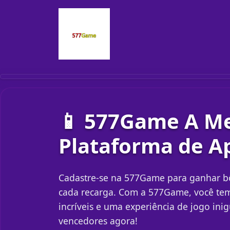
📱 577Game A M
Plataforma de A
Cadastre-se na 577Game para ganhar b
cada recarga. Com a 577Game, você te
incríveis e uma experiência de jogo inig
vencedores agora!