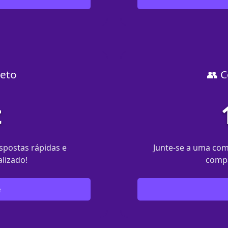
reto
👥 
t
espostas rápidas e
Junte-se a uma com
lizado!
compa
e