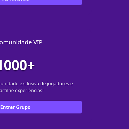
Comunidade VIP
1000+
unidade exclusiva de jogadores e
rtilhe experiências!
Entrar Grupo