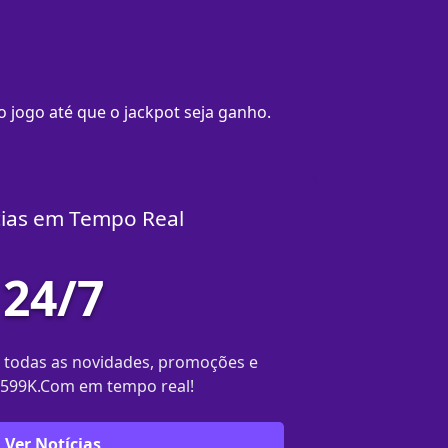
 jogo até que o jackpot seja ganho.
cias em Tempo Real
24/7
e todas as novidades, promoções e
 599K.Com em tempo real!
Ver Notícias