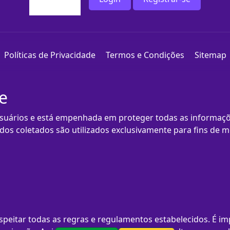
Políticas de Privacidade
Termos e Condições
Sitemap
de
 usuários e está empenhada em proteger todas as informaçõ
os coletados são utilizados exclusivamente para fins de m
eitar todas as regras e regulamentos estabelecidos. É im