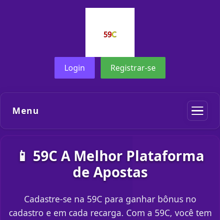
Login
Registrar-se
Menu
📱 59C A Melhor Plataforma
de Apostas
Cadastre-se na 59C para ganhar bônus no
cadastro e em cada recarga. Com a 59C, você tem