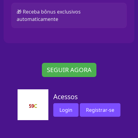
🎁 Receba bônus exclusivos
automaticamente
SEGUIR AGORA
Acessos
Login
Registrar-se