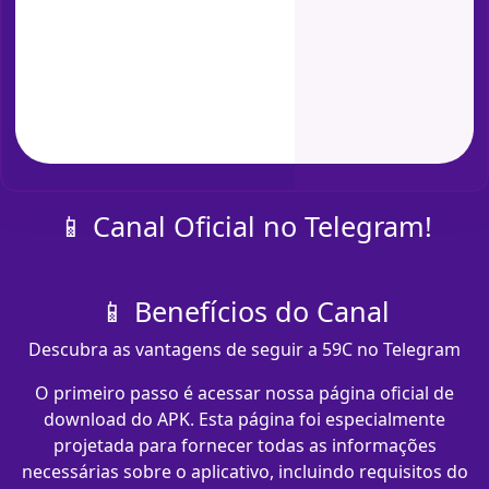
📱 Canal Oficial no Telegram!
📱 Benefícios do Canal
Descubra as vantagens de seguir a 59C no Telegram
O primeiro passo é acessar nossa página oficial de
download do APK. Esta página foi especialmente
projetada para fornecer todas as informações
necessárias sobre o aplicativo, incluindo requisitos do