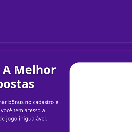
 A Melhor
postas
ar bônus no cadastro e
você tem acesso a
e jogo inigualável.