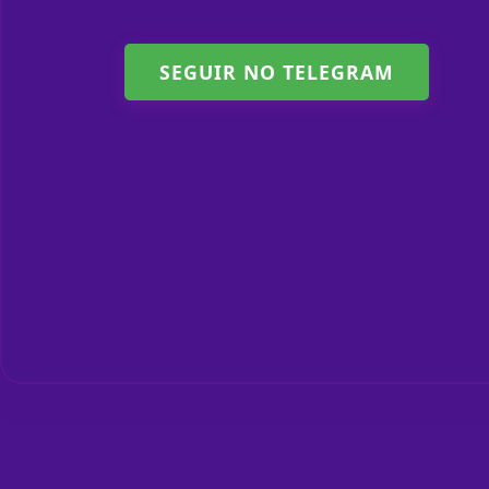
SEGUIR NO TELEGRAM