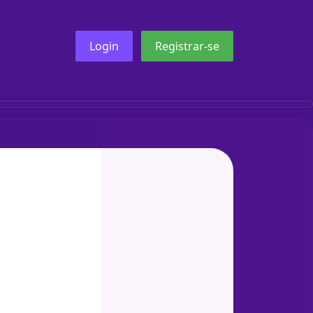
Login
Registrar-se