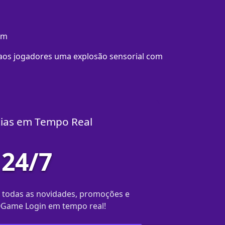
am
aos jogadores uma explosão sensorial com
cias em Tempo Real
24/7
e todas as novidades, promoções e
0Game Login em tempo real!