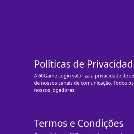
Políticas de Privacida
A 60Game Login valoriza a privacidade de 
de nossos canais de comunicação. Todos os 
nossos jogadores.
Termos e Condições