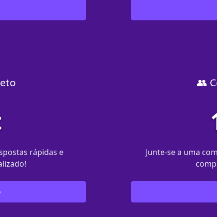
reto
👥 
t
espostas rápidas e
Junte-se a uma com
lizado!
compa
e