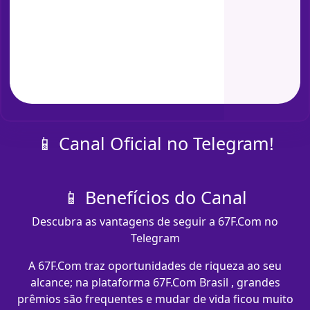
📱 Canal Oficial no Telegram!
📱 Benefícios do Canal
Descubra as vantagens de seguir a 67F.Com no
Telegram
A 67F.Com traz oportunidades de riqueza ao seu
alcance; na plataforma 67F.Com Brasil , grandes
prêmios são frequentes e mudar de vida ficou muito