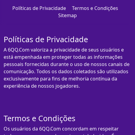
Políticas de Privacidade
Termos e Condições
Sitemap
Políticas de Privacidade
A 6QQ.Com valoriza a privacidade de seus usuários e
está empenhada em proteger todas as informações
pessoais fornecidas durante o uso de nossos canais de
comunicação. Todos os dados coletados são utilizados
exclusivamente para fins de melhoria contínua da
experiência de nossos jogadores.
Termos e Condições
Os usuários da 6QQ.Com concordam em respeitar