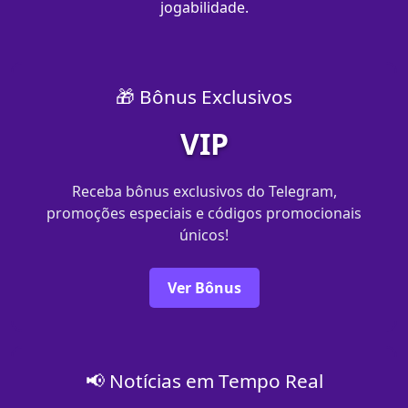
jogabilidade.
🎁 Bônus Exclusivos
VIP
Receba bônus exclusivos do Telegram,
promoções especiais e códigos promocionais
únicos!
Ver Bônus
📢 Notícias em Tempo Real