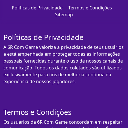
Políticas de Privacidade
Termos e Condições
Sitemap
Políticas de Privacidade
A 6R Com Game valoriza a privacidade de seus usuários
e está empenhada em proteger todas as informações
pessoais fornecidas durante o uso de nossos canais de
comunicação. Todos os dados coletados são utilizados
exclusivamente para fins de melhoria contínua da
experiência de nossos jogadores.
Termos e Condições
Os usuários da 6R Com Game concordam em respeitar