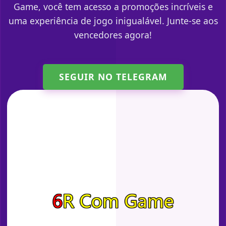
Game, você tem acesso a promoções incríveis e
uma experiência de jogo inigualável. Junte-se aos
vencedores agora!
SEGUIR NO TELEGRAM