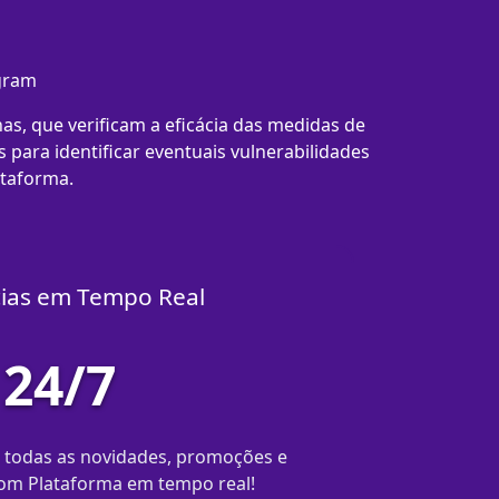
egram
nas, que verificam a eficácia das medidas de
para identificar eventuais vulnerabilidades
ataforma.
cias em Tempo Real
24/7
e todas as novidades, promoções e
om Plataforma em tempo real!