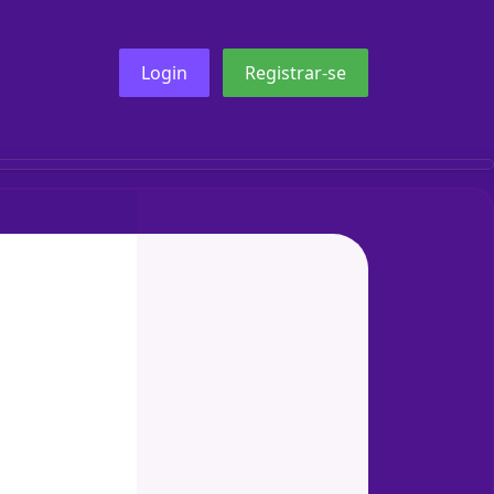
Login
Registrar-se