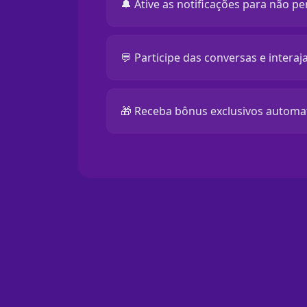
🔔 Ative as notificações para não p
💬 Participe das conversas e interaj
🎁 Receba bônus exclusivos autom