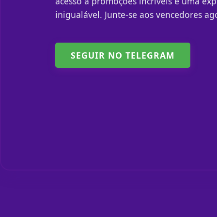
acesso a promoções incríveis e uma exp
inigualável. Junte-se aos vencedores ag
SEGUIR NO TELEGRAM