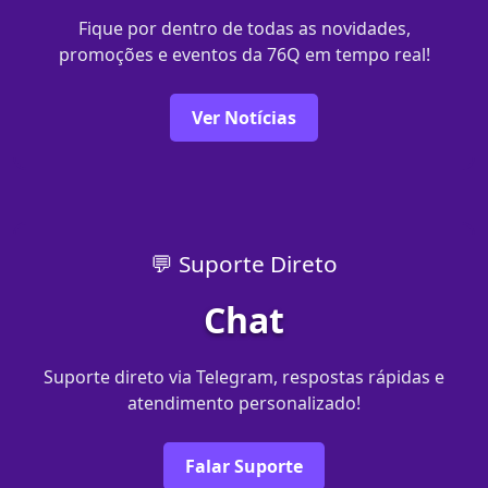
Fique por dentro de todas as novidades,
promoções e eventos da 76Q em tempo real!
Ver Notícias
💬 Suporte Direto
Chat
Suporte direto via Telegram, respostas rápidas e
atendimento personalizado!
Falar Suporte