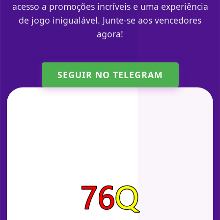
acesso a promoções incríveis e uma experiência
de jogo inigualável. Junte-se aos vencedores
agora!
SEGUIR NO TELEGRAM