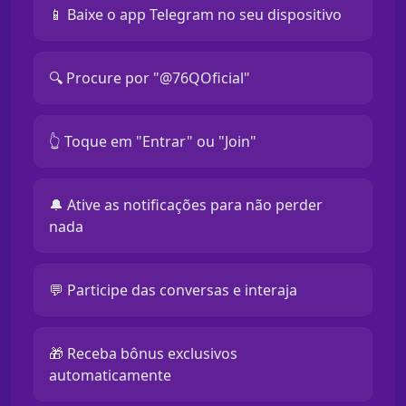
📱 Baixe o app Telegram no seu dispositivo
🔍 Procure por "@76QOficial"
👆 Toque em "Entrar" ou "Join"
🔔 Ative as notificações para não perder
nada
💬 Participe das conversas e interaja
🎁 Receba bônus exclusivos
automaticamente