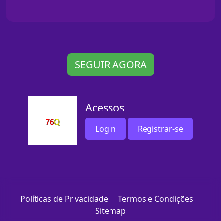
SEGUIR AGORA
Acessos
Login
Registrar-se
Políticas de Privacidade
Termos e Condições
Sitemap