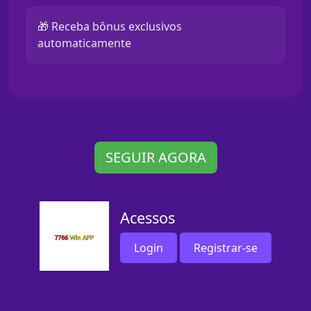
🎁 Receba bônus exclusivos
automaticamente
SEGUIR AGORA
Acessos
Login
Registrar-se