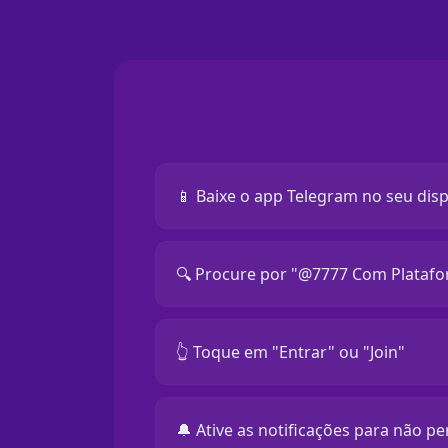
📱 Baixe o app Telegram no seu disp
🔍 Procure por "@7777 Com Platafo
👆 Toque em "Entrar" ou "Join"
🔔 Ative as notificações para não p