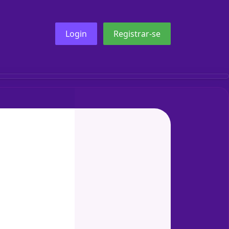
Login
Registrar-se