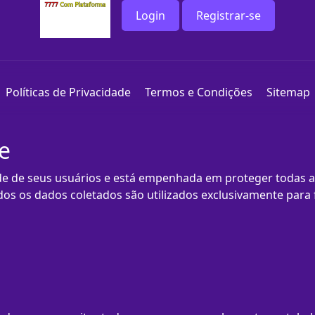
Login
Registrar-se
Políticas de Privacidade
Termos e Condições
Sitemap
de
ade de seus usuários e está empenhada em proteger todas 
os os dados coletados são utilizados exclusivamente para 