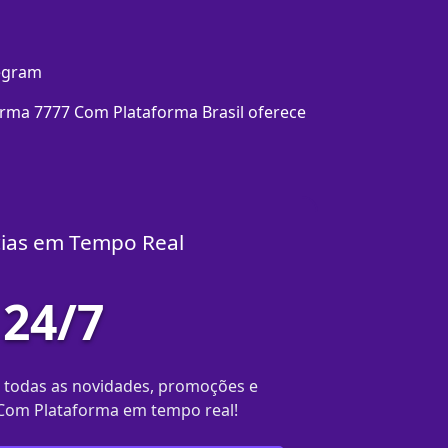
legram
orma 7777 Com Plataforma Brasil oferece
cias em Tempo Real
24/7
e todas as novidades, promoções e
Com Plataforma em tempo real!