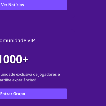
Ver Notícias
Comunidade VIP
1000+
unidade exclusiva de jogadores e
rtilhe experiências!
Entrar Grupo