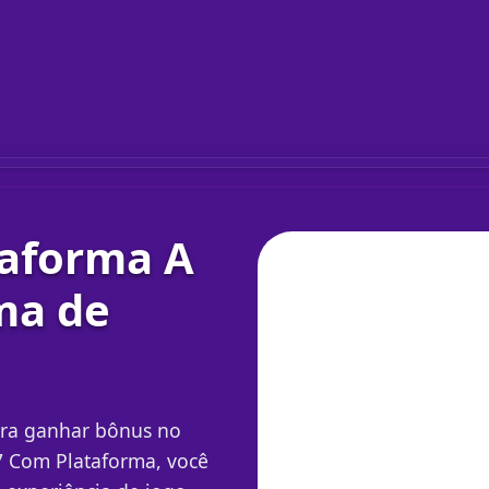
taforma A
ma de
ara ganhar bônus no
7 Com Plataforma, você