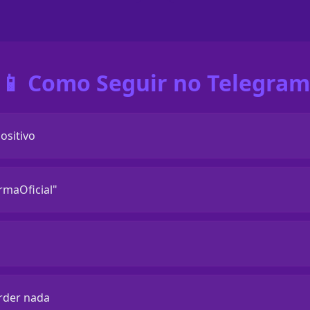
📱 Como Seguir no Telegram
ositivo
rmaOficial"
erder nada