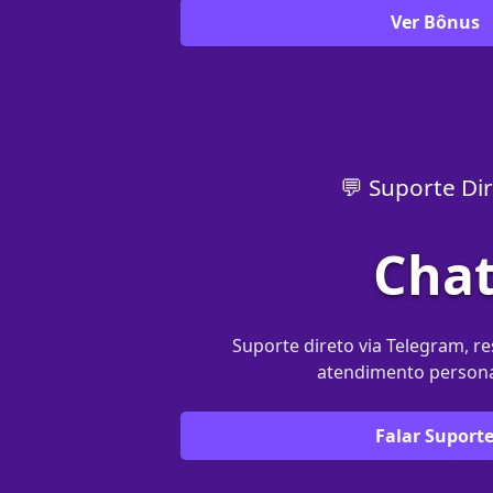
Ver Bônus
💬 Suporte Di
Cha
Suporte direto via Telegram, r
atendimento persona
Falar Suport