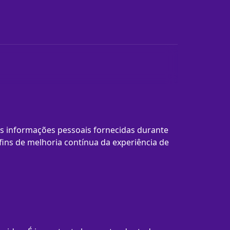
as informações pessoais fornecidas durante
fins de melhoria contínua da experiência de