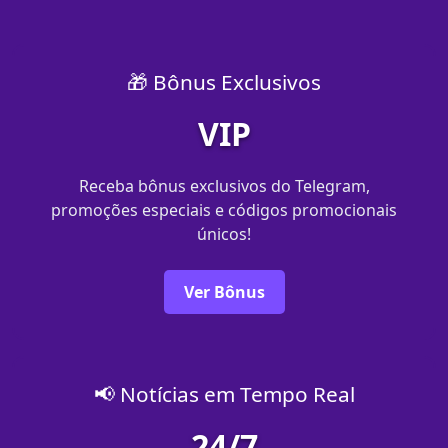
🎁 Bônus Exclusivos
VIP
Receba bônus exclusivos do Telegram,
promoções especiais e códigos promocionais
únicos!
Ver Bônus
📢 Notícias em Tempo Real
24/7