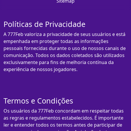
Sitemap
Políticas de Privacidade
A 777Feb valoriza a privacidade de seus usuários e está
empenhada em proteger todas as informações
pessoais fornecidas durante o uso de nossos canais de
comunicação. Todos os dados coletados são utilizados
exclusivamente para fins de melhoria contínua da
experiência de nossos jogadores.
Termos e Condições
Os usuários da 777Feb concordam em respeitar todas
as regras e regulamentos estabelecidos. É importante
ler e entender todos os termos antes de participar de