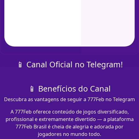
📱 Canal Oficial no Telegram!
📱 Benefícios do Canal
Descubra as vantagens de seguir a 777Feb no Telegram
A 777Feb oferece conteúdo de jogos diversificado,
profissional e extremamente divertido — a plataforma
777Feb Brasil é cheia de alegria e adorada por
jogadores no mundo todo.