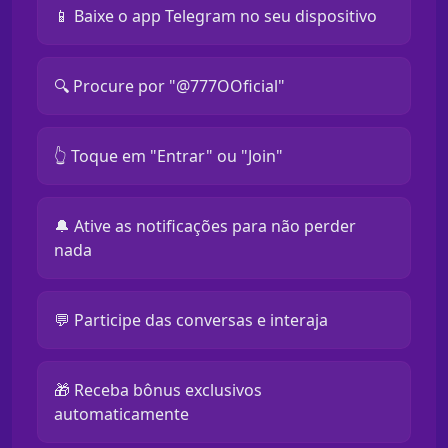
📱 Baixe o app Telegram no seu dispositivo
🔍 Procure por "@777OOficial"
👆 Toque em "Entrar" ou "Join"
🔔 Ative as notificações para não perder
nada
💬 Participe das conversas e interaja
🎁 Receba bônus exclusivos
automaticamente