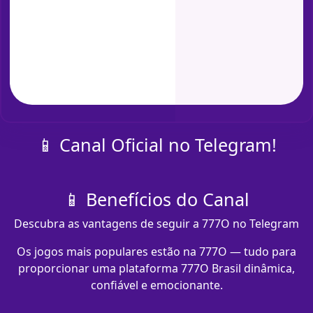
📱 Canal Oficial no Telegram!
📱 Benefícios do Canal
Descubra as vantagens de seguir a 777O no Telegram
Os jogos mais populares estão na 777O — tudo para
proporcionar uma plataforma 777O Brasil dinâmica,
confiável e emocionante.