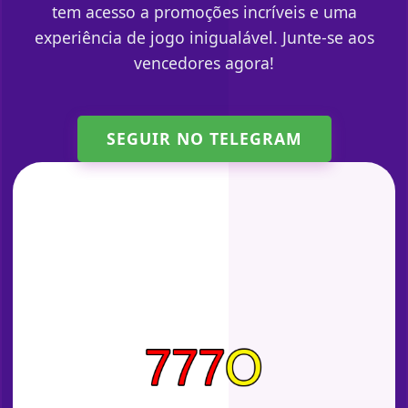
tem acesso a promoções incríveis e uma
experiência de jogo inigualável. Junte-se aos
vencedores agora!
SEGUIR NO TELEGRAM