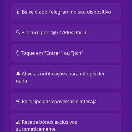
📱 Baixe o app Telegram no seu dispositivo
🔍 Procure por "@777PlusOficial"
👆 Toque em "Entrar" ou "Join"
🔔 Ative as notificações para não perder
nada
💬 Participe das conversas e interaja
🎁 Receba bônus exclusivos
automaticamente