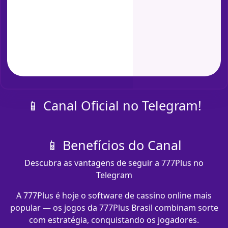
📱 Canal Oficial no Telegram!
📱 Benefícios do Canal
Descubra as vantagens de seguir a 777Plus no
Telegram
A 777Plus é hoje o software de cassino online mais
popular — os jogos da 777Plus Brasil combinam sorte
com estratégia, conquistando os jogadores.