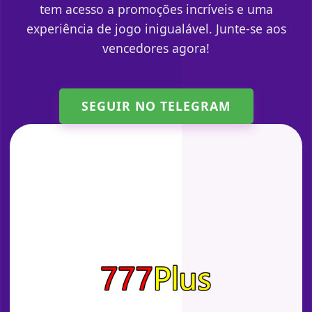
tem acesso a promoções incríveis e uma
experiência de jogo inigualável. Junte-se aos
vencedores agora!
SEGUIR NO TELEGRAM