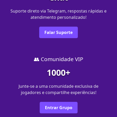
Suporte direto via Telegram, respostas rápidas e
atendimento personalizado!
Falar Suporte
👥 Comunidade VIP
1000+
Junte-se a uma comunidade exclusiva de
jogadores e compartilhe experiências!
Entrar Grupo