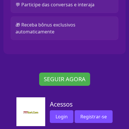
💬 Participe das conversas e interaja
🎁 Receba bônus exclusivos
automaticamente
SEGUIR AGORA
Acessos
Login
Registrar-se