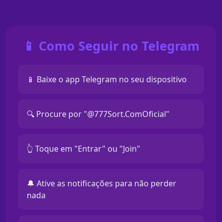
📱 Como Seguir no Telegram
📱 Baixe o app Telegram no seu dispositivo
🔍 Procure por "@777Sort.ComOficial"
👆 Toque em "Entrar" ou "Join"
🔔 Ative as notificações para não perder
nada