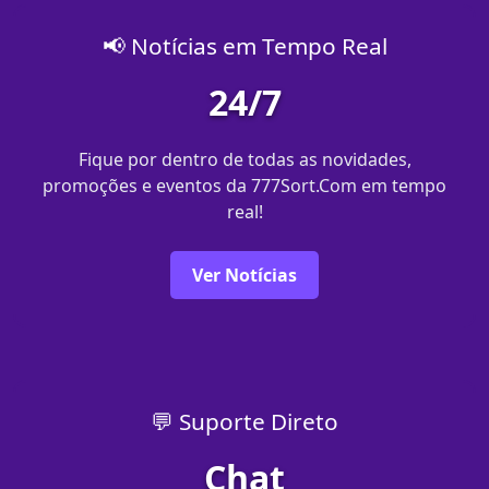
📢 Notícias em Tempo Real
24/7
Fique por dentro de todas as novidades,
promoções e eventos da 777Sort.Com em tempo
real!
Ver Notícias
💬 Suporte Direto
Chat