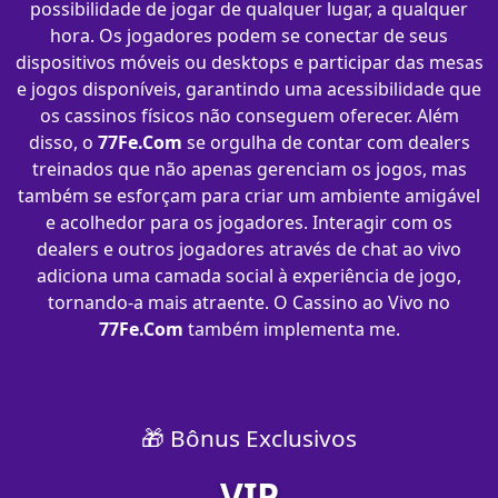
possibilidade de jogar de qualquer lugar, a qualquer
hora. Os jogadores podem se conectar de seus
dispositivos móveis ou desktops e participar das mesas
e jogos disponíveis, garantindo uma acessibilidade que
os cassinos físicos não conseguem oferecer. Além
disso, o
77Fe.Com
se orgulha de contar com dealers
treinados que não apenas gerenciam os jogos, mas
também se esforçam para criar um ambiente amigável
e acolhedor para os jogadores. Interagir com os
dealers e outros jogadores através de chat ao vivo
adiciona uma camada social à experiência de jogo,
tornando-a mais atraente. O Cassino ao Vivo no
77Fe.Com
também implementa me.
🎁 Bônus Exclusivos
VIP