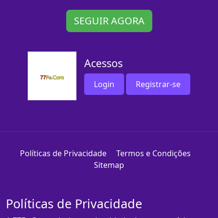
SEGUIR AGORA
Acessos
Login
Registrar-se
Políticas de Privacidade
Termos e Condições
Sitemap
Políticas de Privacidade